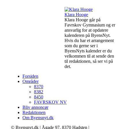
Klara Hooge
Klara Hooge går på
Favrskov Gymnasium og er
ansvarlig for at opdatere
kalenderen på ByensNyt.
Hvis du har et arrangement
som du gerne ser i
ByensNyts kalender er du
velkommen til at sende den
til redaktionen, så ser vi på
det.
Forsiden
Områder
8370
8382
8450
FAVRSKOV NV
Bliv annoncør
Redaktionen
Om Byensnyt.dk
© Byensnyt.dk | Ågade 97, 8370 Hadsten |