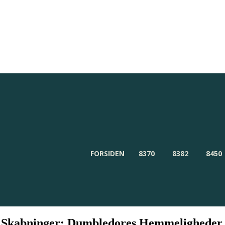
Redaktionen
Om Byensnyt.dk
FORSIDEN
8370
8382
8450
e Skabninger: Dumbledores Hemmeligheder