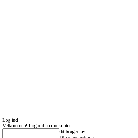
Log ind
Velkommen! Log ind på din konto
dit brugernavn
Din adgangskode