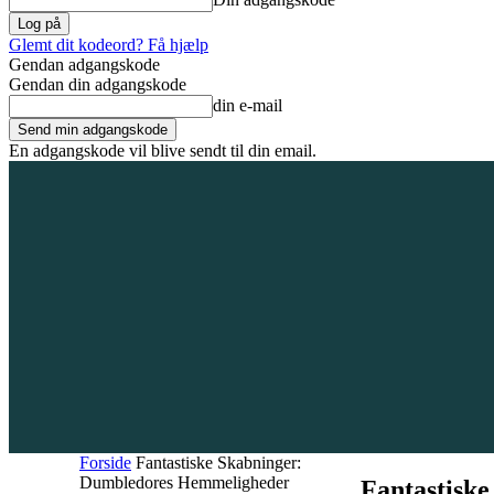
Glemt dit kodeord? Få hjælp
Gendan adgangskode
Gendan din adgangskode
din e-mail
En adgangskode vil blive sendt til din email.
6. august 2026
Tilmeld / Log ind
Forsiden
Områder
Bliv annoncør
Forside
Fantastiske Skabninger:
Dumbledores Hemmeligheder
Fantastisk