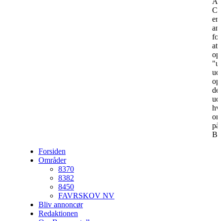
År
Ch
er
an
for
at
op
"u
ud
op
de
ud
hv
on
på
By
Forsiden
Områder
8370
8382
8450
FAVRSKOV NV
Bliv annoncør
Redaktionen