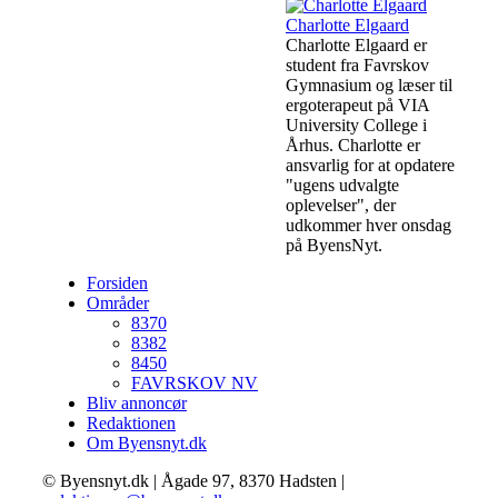
Charlotte Elgaard
Charlotte Elgaard er
student fra Favrskov
Gymnasium og læser til
ergoterapeut på VIA
University College i
Århus. Charlotte er
ansvarlig for at opdatere
"ugens udvalgte
oplevelser", der
udkommer hver onsdag
på ByensNyt.
Forsiden
Områder
8370
8382
8450
FAVRSKOV NV
Bliv annoncør
Redaktionen
Om Byensnyt.dk
© Byensnyt.dk | Ågade 97, 8370 Hadsten |