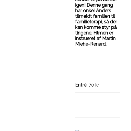
igen! Denne gang
har onkel Anders
tilmeldt familien til
familieterapi, så der
kan komme styr på
tingene. Filmen er
instrueret af Martin
Miehe-Renard.
Entré: 70 kr
Facebook
Lin