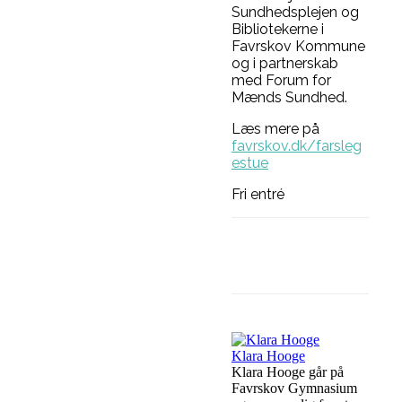
Sundhedsplejen og
Bibliotekerne i
Favrskov Kommune
og i partnerskab
med Forum for
Mænds Sundhed.
Læs mere på
favrskov.dk/farsleg
estue
Fri entré
Facebook
Lin
Klara Hooge
Klara Hooge går på
Favrskov Gymnasium