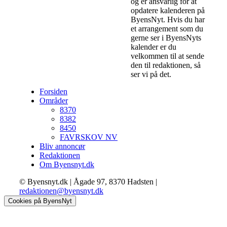
og er ansvarlig for at
opdatere kalenderen på
ByensNyt. Hvis du har
et arrangement som du
gerne ser i ByensNyts
kalender er du
velkommen til at sende
den til redaktionen, så
ser vi på det.
Forsiden
Områder
8370
8382
8450
FAVRSKOV NV
Bliv annoncør
Redaktionen
Om Byensnyt.dk
© Byensnyt.dk | Ågade 97, 8370 Hadsten |
redaktionen@byensnyt.dk
Cookies på ByensNyt