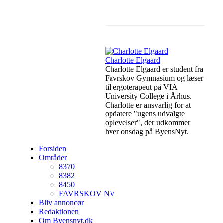
Facebook
Linkedin
Charlotte Elgaard
Charlotte Elgaard er student fra
Favrskov Gymnasium og læser
til ergoterapeut på VIA
University College i Århus.
Charlotte er ansvarlig for at
opdatere "ugens udvalgte
oplevelser", der udkommer
hver onsdag på ByensNyt.
Forsiden
Områder
8370
8382
8450
FAVRSKOV NV
Bliv annoncør
Redaktionen
Om Byensnyt.dk