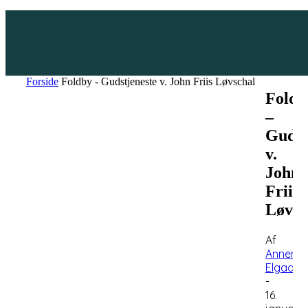
Forside
Foldby - Gudstjeneste v. John Friis Løvschal
Foldb
–
Gudst
v.
John
Friis
Løvsc
Af
Anneme
Elgaard
-
16.