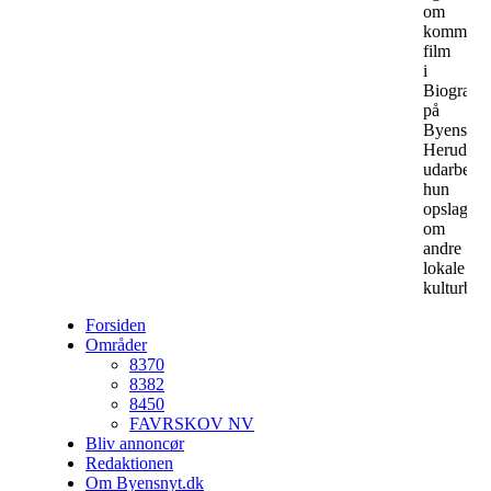
om
kommend
film
i
Biografer
på
ByensNyt
Herudove
udarbejde
hun
opslag
om
andre
lokale
kulturbeg
Forsiden
Områder
8370
8382
8450
FAVRSKOV NV
Bliv annoncør
Redaktionen
Om Byensnyt.dk