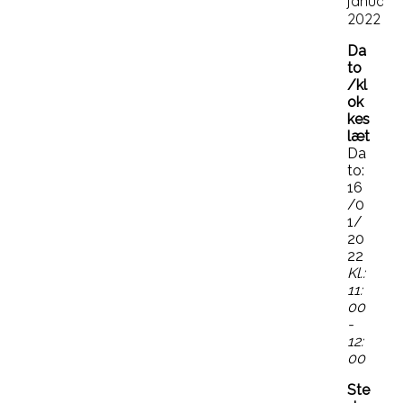
januar
2022
Da
to
/kl
ok
kes
læt
Da
to:
16
/0
1/
20
22
Kl.:
11:
00
-
12:
00
Ste