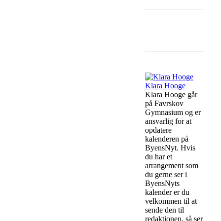
Facebook
Klara Hooge
Klara Hooge går
på Favrskov
Gymnasium og er
ansvarlig for at
opdatere
kalenderen på
ByensNyt. Hvis
du har et
arrangement som
du gerne ser i
ByensNyts
kalender er du
velkommen til at
sende den til
redaktionen, så ser