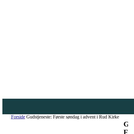
Forside
Gudstjeneste: Første søndag i advent i Rud Kirke
Gud
Før