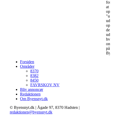
for
at
opdat
"uge
udval
oplev
der
udko
hver
onsd
på
Byen
Forsiden
Områder
8370
8382
8450
FAVRSKOV NV
Bliv annoncør
Redaktionen
Om Byensnyt.dk
© Byensnyt.dk | Ågade 97, 8370 Hadsten |
redaktionen@byensnyt.dk