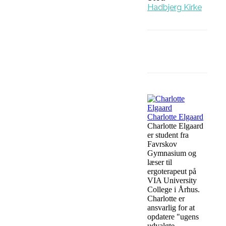
Hadbjerg Kirke
Facebook
Charlotte Elgaard
Charlotte Elgaard
er student fra
Favrskov
Gymnasium og
læser til
ergoterapeut på
VIA University
College i Århus.
Charlotte er
ansvarlig for at
opdatere "ugens
udvalgte