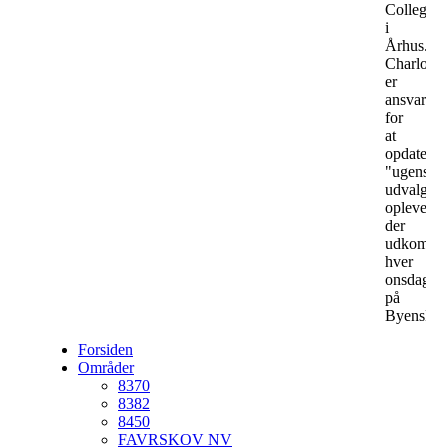
College
i
Århus.
Charlotte
er
ansvarlig
for
at
opdatere
"ugens
udvalgte
oplevelser
der
udkomme
hver
onsdag
på
ByensNyt
Forsiden
Områder
8370
8382
8450
FAVRSKOV NV