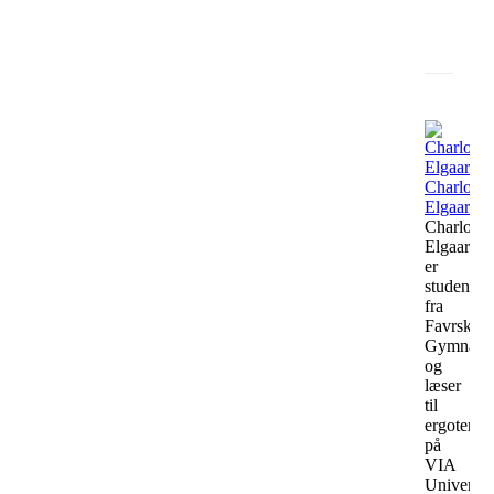
Fa
Charlotte
Elgaard
Charlotte
Elgaard
er
student
fra
Favrskov
Gymnasi
og
læser
til
ergoterap
på
VIA
Universit