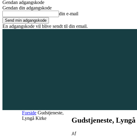
Gendan adgangskode
Gendan din adgangskode
din e-mail
En adgangskode vil blive sendt til din email.
9. august 2026
Tilmeld / Log ind
Forsiden
Områder
Bliv annoncør
Forside
Gudstjeneste,
Lyngå Kirke
Gudstjeneste, Lyngå
Af