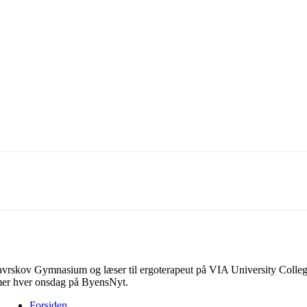
k
Linkedin
X
Email
Favrskov Gymnasium og læser til ergoterapeut på VIA University College
mer hver onsdag på ByensNyt.
Forsiden