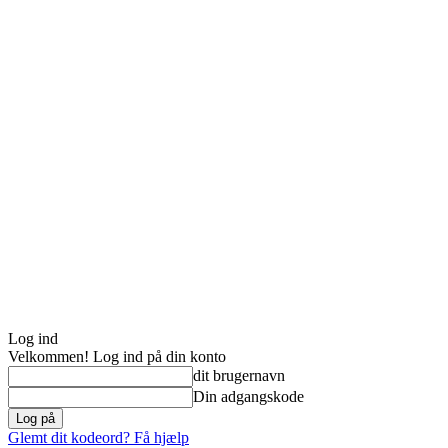
Log ind
Velkommen! Log ind på din konto
dit brugernavn
Din adgangskode
Glemt dit kodeord? Få hjælp