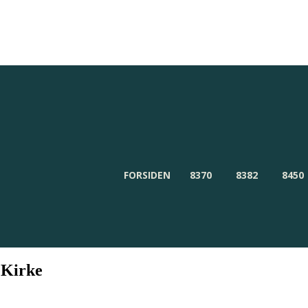
Redaktionen
Om Byensnyt.dk
FORSIDEN
8370
8382
8450
 Kirke