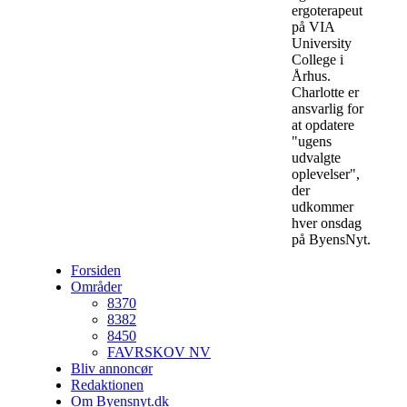
ergoterapeut
på VIA
University
College i
Århus.
Charlotte er
ansvarlig for
at opdatere
"ugens
udvalgte
oplevelser",
der
udkommer
hver onsdag
på ByensNyt.
Forsiden
Områder
8370
8382
8450
FAVRSKOV NV
Bliv annoncør
Redaktionen
Om Byensnyt.dk