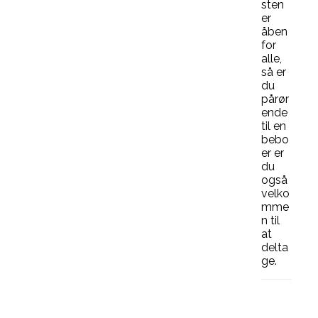
sten
er
åben
for
alle,
så er
du
pårør
ende
til en
bebo
er er
du
også
velko
mme
n til
at
delta
ge.