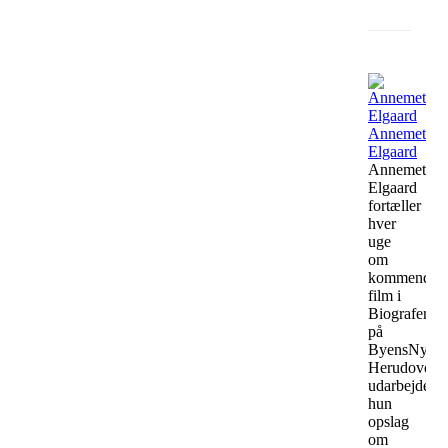
Faceb
Annemette
Elgaard
Annemette
Elgaard
fortæller
hver
uge
om
kommende
film i
Biograferne
på
ByensNyt.
Herudover
udarbejder
hun
opslag
om