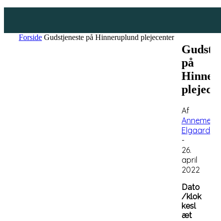
Forside
Gudstjeneste på Hinneruplund plejecenter
Gudstje
på
Hinner
plejece
Af
Annemett
Elgaard
-
26.
april
2022
Dato
/klok
kesl
æt