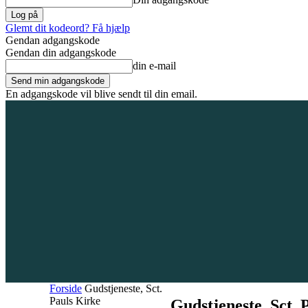
Glemt dit kodeord? Få hjælp
Gendan adgangskode
Gendan din adgangskode
din e-mail
En adgangskode vil blive sendt til din email.
7. august 2026
Tilmeld / Log ind
Forsiden
Områder
Bliv annoncør
Forside
Gudstjeneste, Sct.
Pauls Kirke
Gudstjeneste, Sct. 