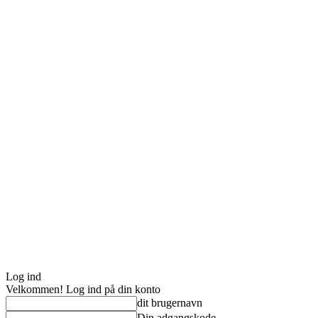
Log ind
Velkommen! Log ind på din konto
dit brugernavn
Din adgangskode