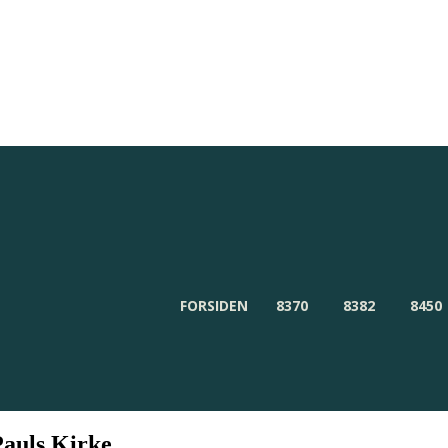
Redaktionen
Om Byensnyt.dk
FORSIDEN
8370
8382
8450
Pauls Kirke