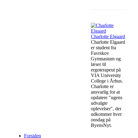
Facebook
Charlotte Elgaard
Charlotte Elgaard
er student fra
Favrskov
Gymnasium og
læser til
ergoterapeut på
VIA University
College i Århus.
Charlotte er
ansvarlig for at
opdatere "ugens
udvalgte
oplevelser", der
udkommer hver
onsdag på
ByensNyt.
Forsiden