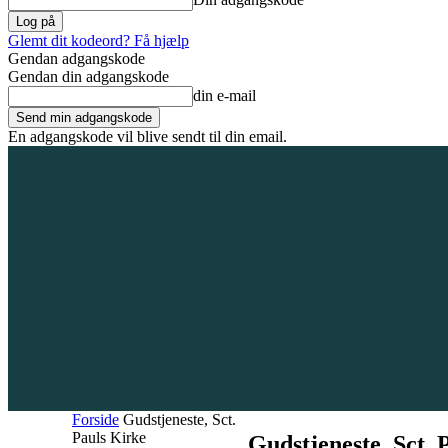
Glemt dit kodeord? Få hjælp
Gendan adgangskode
Gendan din adgangskode
din e-mail
En adgangskode vil blive sendt til din email.
8. august 2026
Tilmeld / Log ind
Forsiden
Områder
Bliv annoncør
Forside
Gudstjeneste, Sct.
Pauls Kirke
Gudstjeneste, Sct. 