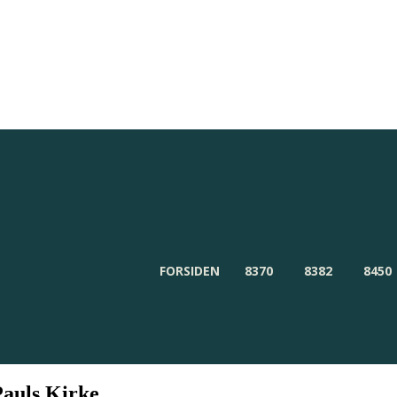
Redaktionen
Om Byensnyt.dk
FORSIDEN
8370
8382
8450
Pauls Kirke