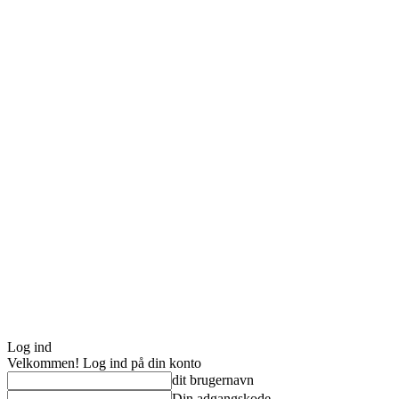
Log ind
Velkommen! Log ind på din konto
dit brugernavn
Din adgangskode