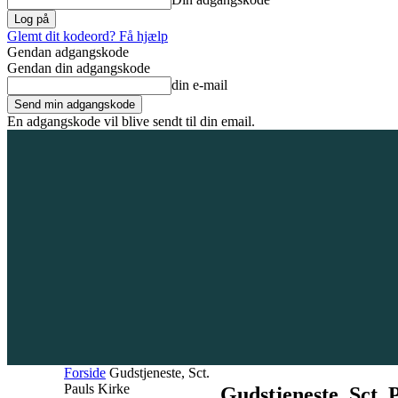
Glemt dit kodeord? Få hjælp
Gendan adgangskode
Gendan din adgangskode
din e-mail
En adgangskode vil blive sendt til din email.
8. august 2026
Tilmeld / Log ind
Forsiden
Områder
Bliv annoncør
Forside
Gudstjeneste, Sct.
Pauls Kirke
Gudstjeneste, Sct. 