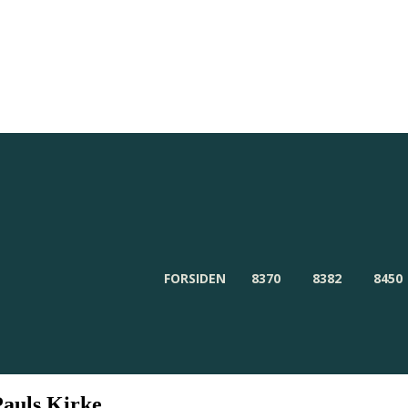
Redaktionen
Om Byensnyt.dk
FORSIDEN
8370
8382
8450
Pauls Kirke