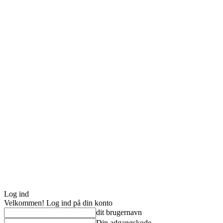
Log ind
Velkommen! Log ind på din konto
dit brugernavn
Din adgangskode