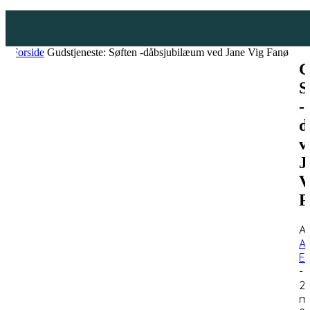
Forside
Gudstjeneste: Søften -dåbsjubilæum ved Jane Vig Fanø
G
S
-
d
v
J
V
F
Af
A
E
-
29
m