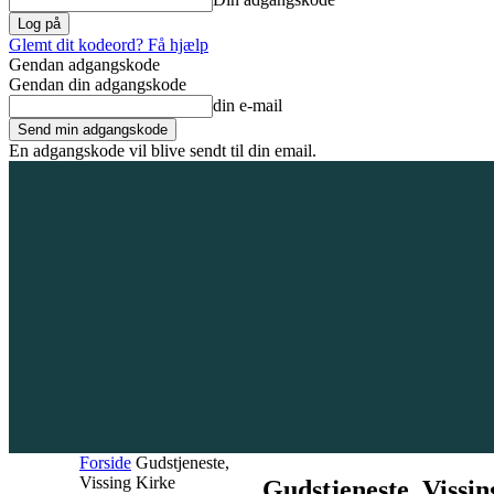
Glemt dit kodeord? Få hjælp
Gendan adgangskode
Gendan din adgangskode
din e-mail
En adgangskode vil blive sendt til din email.
7. august 2026
Tilmeld / Log ind
Forsiden
Områder
Bliv annoncør
Forside
Gudstjeneste,
Vissing Kirke
Gudstjeneste, Vissi