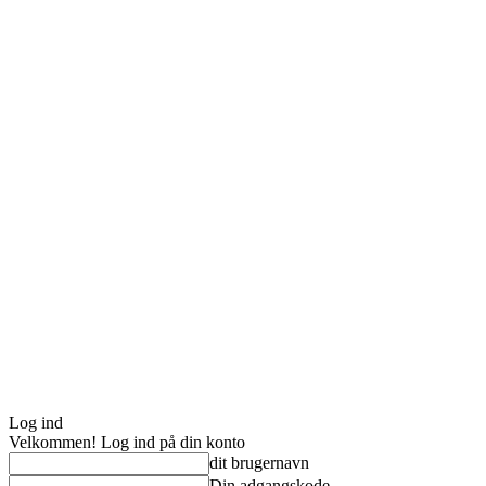
Log ind
Velkommen! Log ind på din konto
dit brugernavn
Din adgangskode