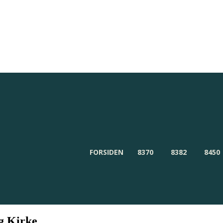
Redaktionen
Om Byensnyt.dk
FORSIDEN
8370
8382
8450
ng Kirke