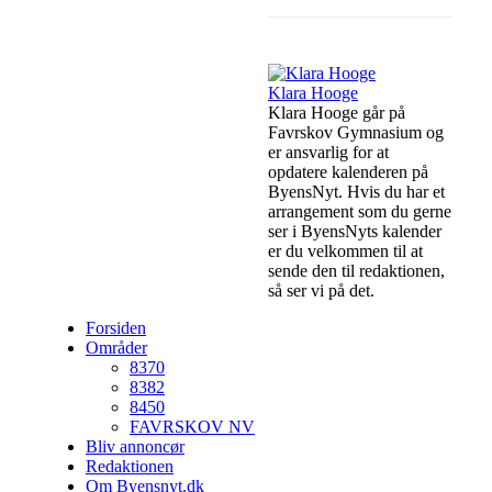
Klara Hooge
Klara Hooge går på
Favrskov Gymnasium og
er ansvarlig for at
opdatere kalenderen på
ByensNyt. Hvis du har et
arrangement som du gerne
ser i ByensNyts kalender
er du velkommen til at
sende den til redaktionen,
så ser vi på det.
Forsiden
Områder
8370
8382
8450
FAVRSKOV NV
Bliv annoncør
Redaktionen
Om Byensnyt.dk