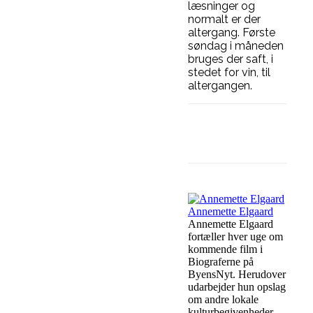
læsninger og
normalt er der
altergang. Første
søndag i måneden
bruges der saft, i
stedet for vin, til
altergangen.
Facebook
L
Annemette Elgaard
Annemette Elgaard
fortæller hver uge om
kommende film i
Biograferne på
ByensNyt. Herudover
udarbejder hun opslag
om andre lokale
kulturbegivenheder.