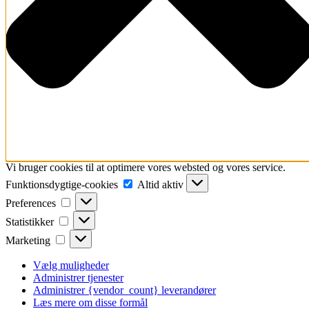
Vi bruger cookies til at optimere vores websted og vores service.
Funktionsdygtige-
Funktionsdygtige-cookies
Altid aktiv
cookies
Preferences
Preferences
Statistikker
Statistikker
Marketing
Marketing
Vælg muligheder
Administrer tjenester
Administrer {vendor_count} leverandører
Læs mere om disse formål