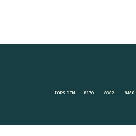
Redaktionen
Om Byensnyt.dk
FORSIDEN
8370
8382
8450