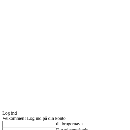
Log ind
Velkommen! Log ind på din konto
dit brugernavn
Din adgangskode