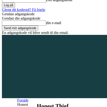
Glemt dit kodeord? Få hjælp
Gendan adgangskode
Gendan din adgangskode
din e-mail
En adgangskode vil blive sendt til din email.
6. august 2026
Tilmeld / Log ind
Forsiden
Områder
Bliv annoncør
Forside
Honest
Honest Thief