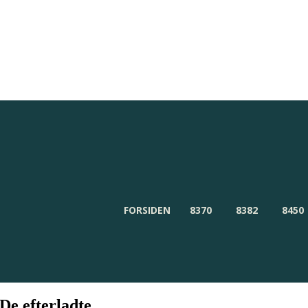
Redaktionen
Om Byensnyt.dk
FORSIDEN
8370
8382
8450
De efterladte