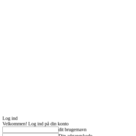
Log ind
Velkommen! Log ind på din konto
dit brugernavn
Din adgangskode