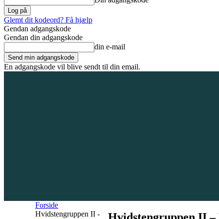
Glemt dit kodeord? Få hjælp
Gendan adgangskode
Gendan din adgangskode
din e-mail
En adgangskode vil blive sendt til din email.
8. august 2026
Tilmeld / Log ind
Forsiden
Områder
Bliv annoncør
Forside
Hvidstengruppen II -
Hvidstengruppen II – 