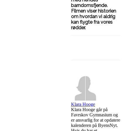
barndomsfjende.
Filmen viser historien
om hvordan vi aldrig
kan flygte fra vores
rødder.
Facebook
Linke
Klara Hooge
Klara Hooge går på
Favrskov Gymnasium og
er ansvarlig for at opdatere
kalenderen på ByensNyt.
Hvis du har et