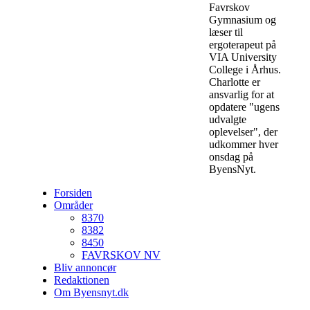
Favrskov
Gymnasium og
læser til
ergoterapeut på
VIA University
College i Århus.
Charlotte er
ansvarlig for at
opdatere "ugens
udvalgte
oplevelser", der
udkommer hver
onsdag på
ByensNyt.
Forsiden
Områder
8370
8382
8450
FAVRSKOV NV
Bliv annoncør
Redaktionen
Om Byensnyt.dk