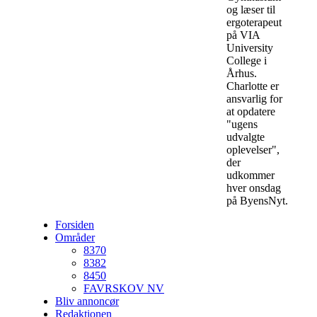
og læser til
ergoterapeut
på VIA
University
College i
Århus.
Charlotte er
ansvarlig for
at opdatere
"ugens
udvalgte
oplevelser",
der
udkommer
hver onsdag
på ByensNyt.
Forsiden
Områder
8370
8382
8450
FAVRSKOV NV
Bliv annoncør
Redaktionen