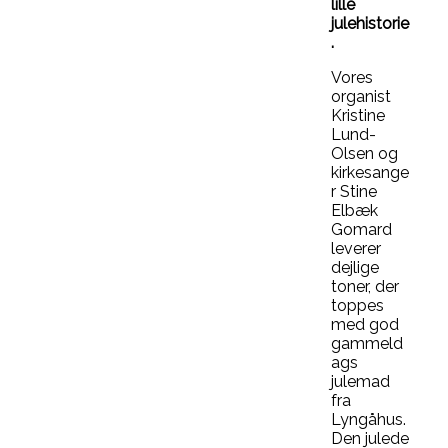
lille
julehistorie
.
Vores
organist
Kristine
Lund-
Olsen og
kirkesange
r Stine
Elbæk
Gomard
leverer
dejlige
toner, der
toppes
med god
gammeld
ags
julemad
fra
Lyngåhus.
Den julede