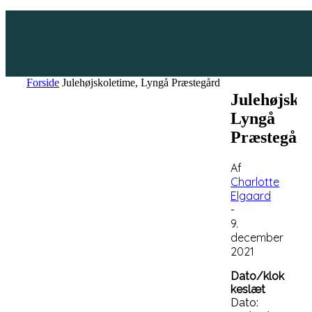
Forside
Julehøjskoletime, Lyngå Præstegård
Julehøjskol
Lyngå
Præstegår
Af
Charlotte
Elgaard
-
9.
december
2021
Dato/klok
keslæt
Dato: