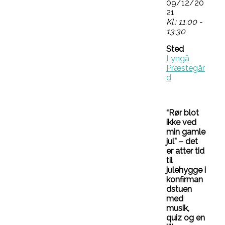
09/12/20
21
Kl.: 11:00 -
13:30
Sted
Lyngå
Præstegår
d
“Rør blot
ikke ved
min gamle
jul” – det
er atter tid
til
julehygge i
konfirman
dstuen
med
musik,
quiz og en