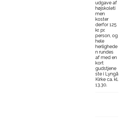
udgave af
højskoleti
men
koster
derfor 125
kr. pr.
person, og
hele
herlighede
n rundes
af med en
kort
gudstjene
ste i Lyngå
Kirke ca. kl.
13.30.
Facebook