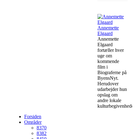
Annemette
Elgaard
Annemette
Elgaard
fortæller hver
uge om
kommende
film i
Biograferne på
ByensNyt.
Herudover
udarbejder hun
opslag om
andre lokale
kulturbegivenheder.
Forsiden
Områder
8370
8382
8450