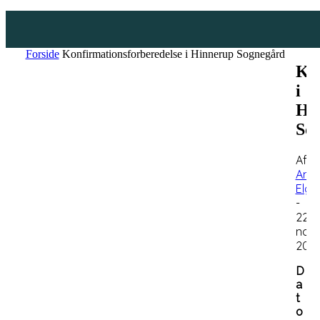
Forside
Konfirmationsforberedelse i Hinnerup Sognegård
Kon
i
Hi
So
Af
Ann
Elga
-
22.
nov
2021
D
a
t
o