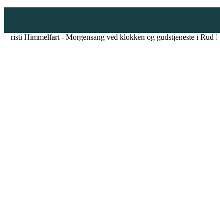
e
Kristi Himmelfart - Morgensang ved klokken og gudstjeneste i Rud 