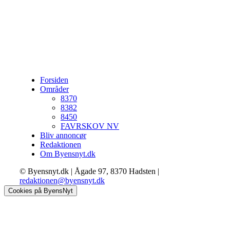
Forsiden
Områder
8370
8382
8450
FAVRSKOV NV
Bliv annoncør
Redaktionen
Om Byensnyt.dk
© Byensnyt.dk | Ågade 97, 8370 Hadsten |
redaktionen@byensnyt.dk
Cookies på ByensNyt