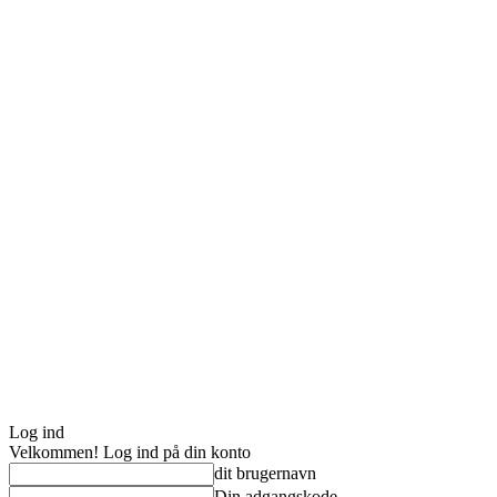
Log ind
Velkommen! Log ind på din konto
dit brugernavn
Din adgangskode