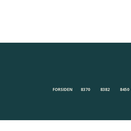
Redaktionen
Om Byensnyt.dk
FORSIDEN
8370
8382
8450