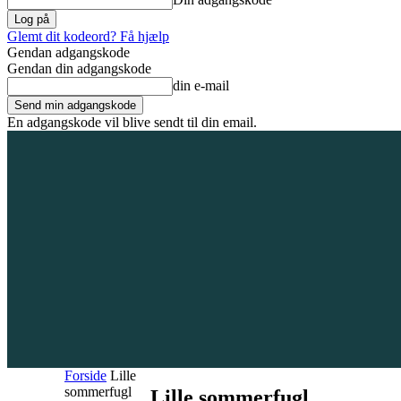
Glemt dit kodeord? Få hjælp
Gendan adgangskode
Gendan din adgangskode
din e-mail
En adgangskode vil blive sendt til din email.
8. august 2026
Tilmeld / Log ind
Forsiden
Områder
Bliv annoncør
Forside
Lille
sommerfugl
Lille sommerfugl