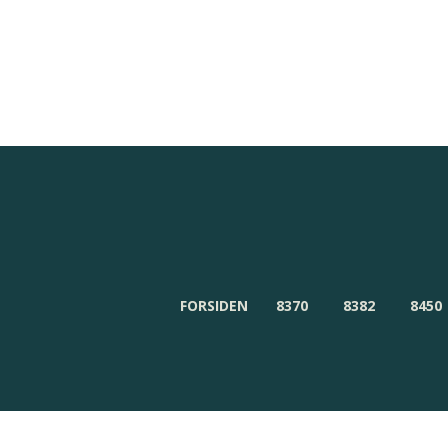
Redaktionen
Om Byensnyt.dk
FORSIDEN
8370
8382
8450