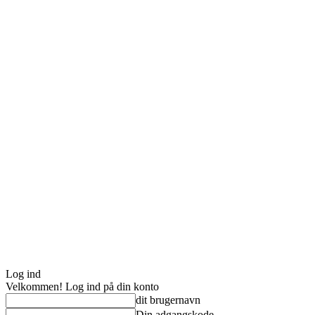
Log ind
Velkommen! Log ind på din konto
dit brugernavn
Din adgangskode