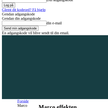
Glemt dit kodeord? Få hjælp
Gendan adgangskode
Gendan din adgangskode
din e-mail
En adgangskode vil blive sendt til din email.
6. august 2026
Tilmeld / Log ind
Forsiden
Områder
Bliv annoncør
Forside
Marco
Marco effekten