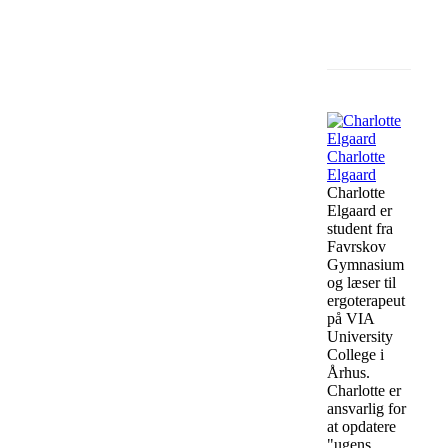
Facebook
Charlotte
Elgaard
Charlotte
Elgaard er
student fra
Favrskov
Gymnasium
og læser til
ergoterapeut
på VIA
University
College i
Århus.
Charlotte er
ansvarlig for
at opdatere
"ugens