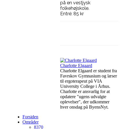
på en vestjysk
folkehøjskole.
Entré: 85 kr
Facebook
Linkedin
Charlotte Elgaard
Charlotte Elgaard er student fra
Favrskov Gymnasium og læser
til ergoterapeut på VIA
University College i Århus.
Charlotte er ansvarlig for at
opdatere "ugens udvalgte
oplevelser", der udkommer
hver onsdag på ByensNyt.
Forsiden
Områder
8370