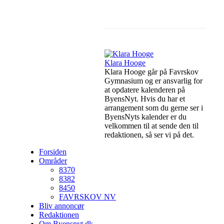
Facebook
Linkedin
Klara Hooge
Klara Hooge går på Favrskov
Gymnasium og er ansvarlig for
at opdatere kalenderen på
ByensNyt. Hvis du har et
arrangement som du gerne ser i
ByensNyts kalender er du
velkommen til at sende den til
redaktionen, så ser vi på det.
Forsiden
Områder
8370
8382
8450
FAVRSKOV NV
Bliv annoncør
Redaktionen
Om Byensnyt.dk