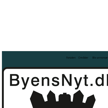
7. august 2026
Tilmeld / Log ind
Forsiden
Områder
Bliv annoncør