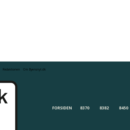
Redaktionen
Om Byensnyt.dk
FORSIDEN
8370
8382
8450