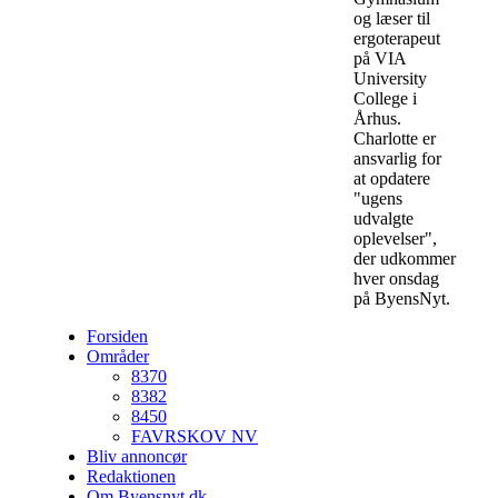
og læser til
ergoterapeut
på VIA
University
College i
Århus.
Charlotte er
ansvarlig for
at opdatere
"ugens
udvalgte
oplevelser",
der udkommer
hver onsdag
på ByensNyt.
Forsiden
Områder
8370
8382
8450
FAVRSKOV NV
Bliv annoncør
Redaktionen
Om Byensnyt.dk