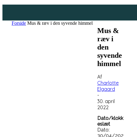
Forside
Mus & ræv i den syvende himmel
Mus &
ræv i
den
syvende
himmel
Af
Charlotte
Elgaard
-
30. april
2022
Dato/klokk
eslæt
Dato:
30/04/202