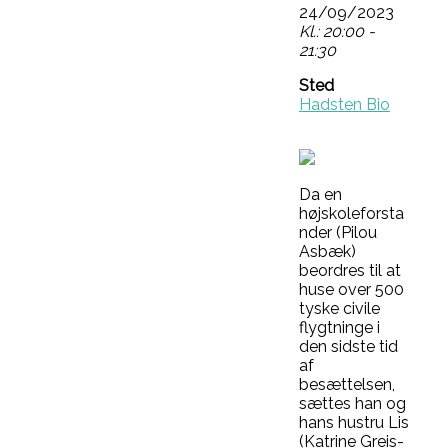
24/09/2023
Kl.: 20:00 -
21:30
Sted
Hadsten Bio
Da en
højskoleforsta
nder (Pilou
Asbæk)
beordres til at
huse over 500
tyske civile
flygtninge i
den sidste tid
af
besættelsen,
sættes han og
hans hustru Lis
(Katrine Greis-