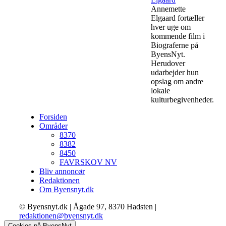
Annemette
Elgaard fortæller
hver uge om
kommende film i
Biograferne på
ByensNyt.
Herudover
udarbejder hun
opslag om andre
lokale
kulturbegivenheder.
Forsiden
Områder
8370
8382
8450
FAVRSKOV NV
Bliv annoncør
Redaktionen
Om Byensnyt.dk
© Byensnyt.dk | Ågade 97, 8370 Hadsten |
redaktionen@byensnyt.dk
Cookies på ByensNyt