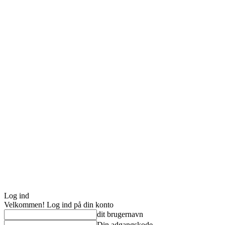
Log ind
Velkommen! Log ind på din konto
dit brugernavn
Din adgangskode