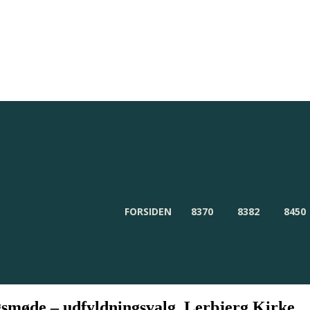
Redaktionen
Om Byensnyt.dk
FORSIDEN
8370
8382
8450
smøde – udfyldningsvalg, Lerbjerg Kirke