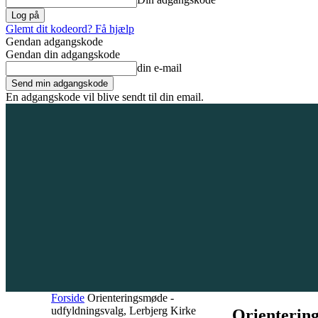
Glemt dit kodeord? Få hjælp
Gendan adgangskode
Gendan din adgangskode
din e-mail
En adgangskode vil blive sendt til din email.
7. august 2026
Tilmeld / Log ind
Forsiden
Områder
Bliv annoncør
Forside
Orienteringsmøde -
udfyldningsvalg, Lerbjerg Kirke
Orientering