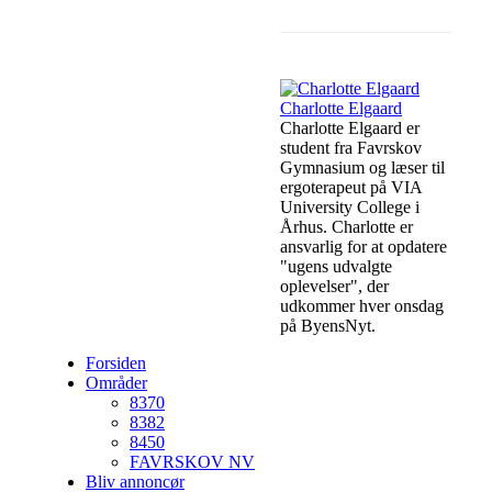
Facebook
Lin
Charlotte Elgaard
Charlotte Elgaard er
student fra Favrskov
Gymnasium og læser til
ergoterapeut på VIA
University College i
Århus. Charlotte er
ansvarlig for at opdatere
"ugens udvalgte
oplevelser", der
udkommer hver onsdag
på ByensNyt.
Forsiden
Områder
8370
8382
8450
FAVRSKOV NV
Bliv annoncør