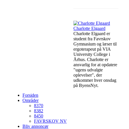
Facebook
Lin
Charlotte Elgaard
Charlotte Elgaard er
student fra Favrskov
Gymnasium og læser til
ergoterapeut på VIA
University College i
Århus. Charlotte er
ansvarlig for at opdatere
"ugens udvalgte
oplevelser", der
udkommer hver onsdag
på ByensNyt.
Forsiden
Områder
8370
8382
8450
FAVRSKOV NV
Bliv annoncør