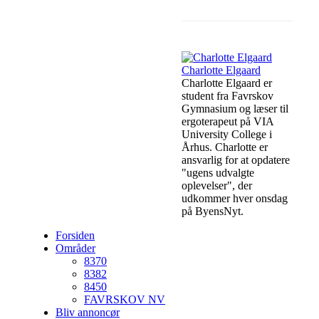
Facebook
Lin
Charlotte Elgaard
Charlotte Elgaard er
student fra Favrskov
Gymnasium og læser til
ergoterapeut på VIA
University College i
Århus. Charlotte er
ansvarlig for at opdatere
"ugens udvalgte
oplevelser", der
udkommer hver onsdag
på ByensNyt.
Forsiden
Områder
8370
8382
8450
FAVRSKOV NV
Bliv annoncør