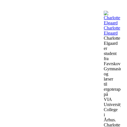
Charlotte
Elgaard
Charlotte
Elgaard
er
student
fra
Favrskov
Gymnasium
og
læser
til
ergoterapeut
på
VIA
University
College
i
Århus.
Charlotte