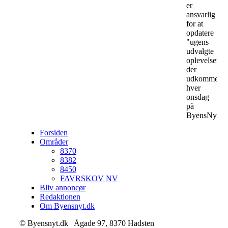
er
ansvarlig
for at
opdatere
"ugens
udvalgte
oplevelser",
der
udkommer
hver
onsdag
på
ByensNyt.
Forsiden
Områder
8370
8382
8450
FAVRSKOV NV
Bliv annoncør
Redaktionen
Om Byensnyt.dk
© Byensnyt.dk | Ågade 97, 8370 Hadsten |