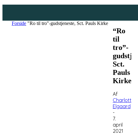
Forside
"Ro til tro"-gudstjeneste, Sct. Pauls Kirke
“Ro
til
tro”-
gudstjen
Sct.
Pauls
Kirke
Af
Charlotte
Elgaard
-
7.
april
2021