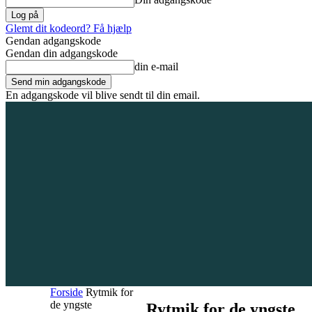
Glemt dit kodeord? Få hjælp
Gendan adgangskode
Gendan din adgangskode
din e-mail
En adgangskode vil blive sendt til din email.
8. august 2026
Tilmeld / Log ind
Forsiden
Områder
Bliv annoncør
Forside
Rytmik for
de yngste
Rytmik for de yngste