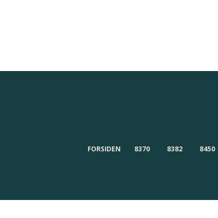
Redaktionen
Om Byensnyt.dk
FORSIDEN
8370
8382
8450