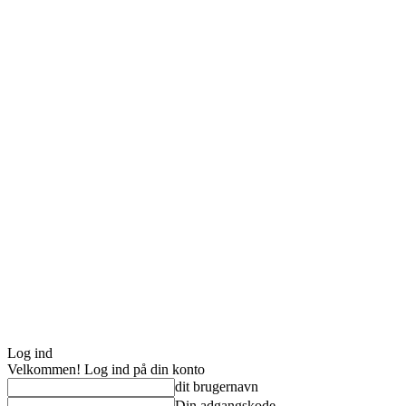
Log ind
Velkommen! Log ind på din konto
dit brugernavn
Din adgangskode