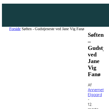
Forside
Søften - Gudstjeneste ved Jane Vig Fanø
Søften
–
Gudstje
ved
Jane
Vig
Fanø
Af
Annemette
Elgaard
-
12.