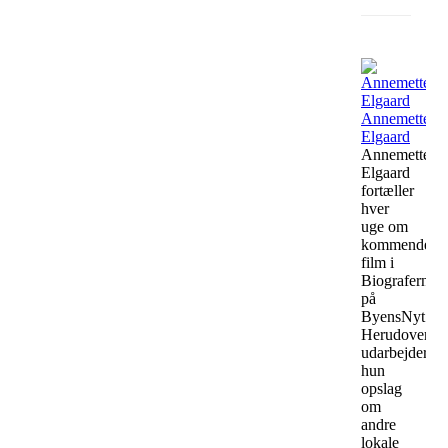
Annemette
Elgaard
Annemette
Elgaard
fortæller
hver
uge om
kommende
film i
Biograferne
på
ByensNyt.
Herudover
udarbejder
hun
opslag
om
andre
lokale