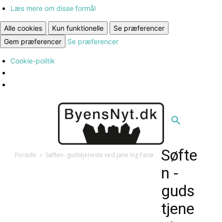
Læs mere om disse formål
Alle cookies
Kun funktionelle
Se præferencer
Gem præferencer
Se præferencer
Cookie-politik
Søfte
Forside
Søften -gudstjeneste ved Jane Vig Fanø
n -
guds
tjene