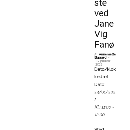
ste
ved
Jane
Vig
Fanø
Af
Annemette
Elgaard
-
23. januar
2022
Dato/klok
keslæt
Dato:
23/01/202
2
Kl.: 11:00 -
12:00
Sted