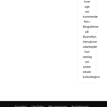
hver
uge
om
kommende
film i
Biograferne
på
ByensNyt.
Herudover
udarbejder
hun
opslag
om
andre
lokale
kulturbegivenhede
Forsiden
Områder
Bliv annoncør
Redaktionen