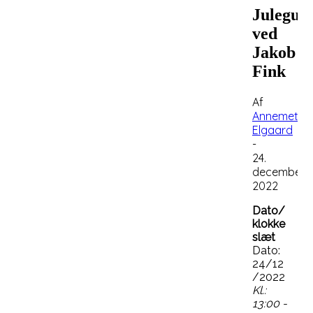
Juleguds
ved
Jakob
Fink
Af
Annemette
Elgaard
-
24.
december
2022
Dato/
klokke
slæt
Dato:
24/12
/2022
Kl.:
13:00 -