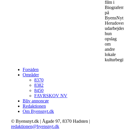
film i
Biograferne
på
ByensNyt.
Herudover
udarbejder
hun
opslag
om
andre
lokale
kulturbegiven
Forsiden
Områder
8370
8382
8450
FAVRSKOV NV
Bliv annoncør
Redaktionen
Om Byensnyt.dk
© Byensnyt.dk | Ågade 97, 8370 Hadsten |
redaktionen@byensnyt.dk