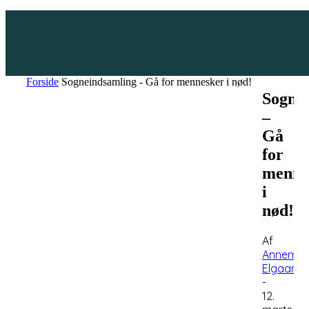
Forside
Sogneindsamling - Gå for mennesker i nød!
Sogne
–
Gå
for
menne
i
nød!
Af
Annemet
Elgaard
-
12.