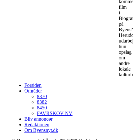
kommend
film
i
Biografer
på
ByensNyt.
Herudover
udarbejder
hun
opslag
om
andre
lokale
kulturbegi
Forsiden
Områder
8370
8382
8450
FAVRSKOV NV
Bliv annoncør
Redaktionen
Om Byensnyt.dk